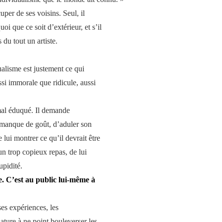
uper de ses voisins. Seul, il
i que ce soit d’extérieur, et s’il
s du tout un artiste.
dualisme est justement ce qui
ssi immorale que ridicule, aussi
 mal éduqué. Il demande
n manque de goût, d’aduler son
e lui montrer ce qu’il devrait être
un trop copieux repas, de lui
upidité.
e
. C’est au public lui-même à
es expériences, les
nature à ne point bouleverser les