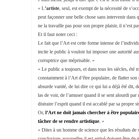
« L
’artiste
, seul, est exempt de la nécessité de s’occ
peut façonner une belle chose sans intervenir dans quo
ne la travaille pas pour son propre plaisir, il n’est pa
Et il faut noter ceci :
Le fait que l’Art est cette forme intense de l’indivi
incite le public à vouloir lui imposer une autorité au
corruptrice que méprisable. »
« Le public a toujours, et dans tous les siècles, été
constamment à l’Art d’être populaire, de flatter so
absurde vanité, de lui dire ce qui lui a déjà été dit, d
las de voir, de l’amuser quand il se sent alourdi par 
distraire l’esprit quand il est accablé par sa propre st
Or,
l’Art ne doit jamais chercher à être populair
tâcher de se rendre artistique
. »
« Dites à un homme de science que les résultats de s
conclusions auxquelles il est arrivé doivent être de 