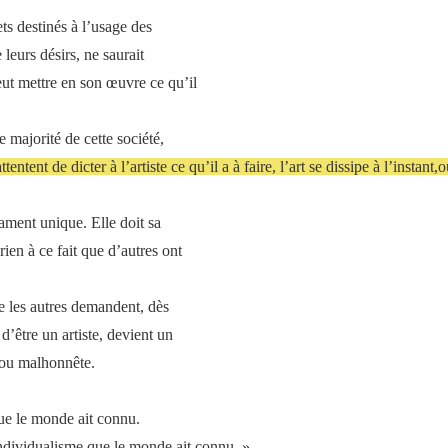
ts destinés à l’usage des
 leurs désirs, ne saurait
 peut mettre en son œuvre ce qu’il
 majorité de cette société,
tent de dicter à l’artiste ce qu’il a à faire, l’art se dissipe à l’instant
ament unique. Elle doit sa
 rien à ce fait que d’autres ont
e les autres demandent, dès
 d’être un artiste, devient un
ou malhonnête.
que le monde ait connu.
individualisme que le monde ait connu. »