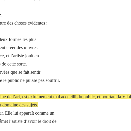
e.
tre des choses évidentes ;
deux formes les plus
peut créer des œuvres
, et l’artiste jouit en
 de cette sorte.
vées que se fait sentir
 le public ne puisse pas souffrir,
aine de l’art, est extrêmement mal accueilli du public, et pourtant la Vita
 domaine des sujets.
ur. Elle lui apparaît comme un
t l’artiste d’avoir le droit de