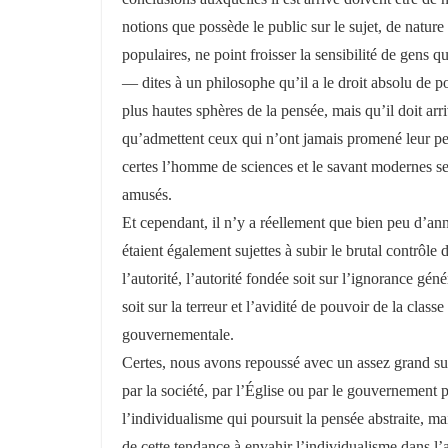
notions que possède le public sur le sujet, de nature
populaires, ne point froisser la sensibilité de gens q
— dites à un philosophe qu’il a le droit absolu de po
plus hautes sphères de la pensée, mais qu’il doit a
qu’admettent ceux qui n’ont jamais promené leur 
certes l’homme de sciences et le savant modernes s
amusés.
Et cependant, il n’y a réellement que bien peu d’ann
étaient également sujettes à subir le brutal contrôle d
l’autorité, l’autorité fondée soit sur l’ignorance géné
soit sur la terreur et l’avidité de pouvoir de la class
gouvernementale.
Certes, nous avons repoussé avec un assez grand succ
par la société, par l’Église ou par le gouvernement
l’individualisme qui poursuit la pensée abstraite, ma
de cette tendance à envahir l’individualisme dans l’a