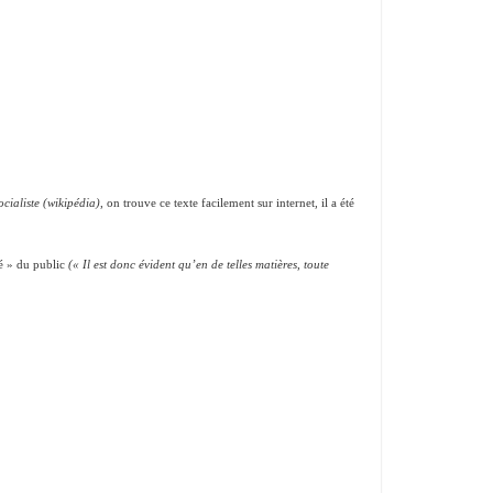
ocialiste
(wikipédia)
, on trouve ce texte facilement sur internet, il a été
té » du public
(« Il est donc évident qu’en de telles matières, toute