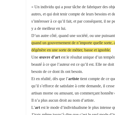
« Un individu qui a pour tâche de fabriquer des obje
autres, et qui doit tenir compte de leurs besoins et de
s’intéresser à ce qu’il fait, et par conséquent, il ne
y a de meilleur en lui.
D’un autre côté, quand une société, ou une puissante
quand un gouvernement de n’importe quelle sorte, atten
dégénère en une sorte de métier, basse et ignoble.
Une
œuvre d’art
est le résultat unique d’un tempér
beauté à ce que l’auteur est ce qu’il est. Elle ne doit
besoin de ce dont ils ont besoin.
Et en réalité, dès que l’
artiste
tient compte de ce qu
qu’il s’efforce de satisfaire à cette demande, il cesse
artisan morne ou amusant, un commerçant honnête 
Il n’a plus aucun droit au nom d’artiste.
L’
art
est le mode d’individualisme le plus intense 
J’irais même jusqu’à dire que c’est le seul mode d’