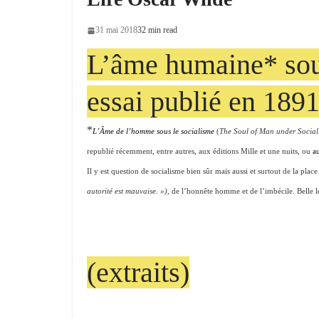
31 mai 2018
32 min read
L’âme humaine* sous
essai publié en 189
*
L’Âme de l’homme sous le socialisme
(
The Soul of Man under Social
republié récemment, entre autres, aux éditions Mille et une nuits, ou
au
Il y est question de socialisme bien sûr mais aussi et surtout de la place
autorité est mauvaise. »),
de l’honnête homme et de l’imbécile. Belle l
(extraits)