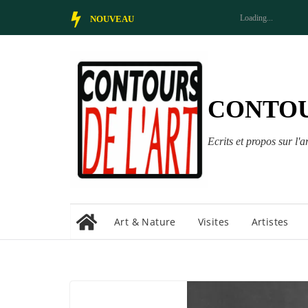
Passer
NOUVEAU
au
contenu
CONTOU
Ecrits et propos sur l'ar
Art & Nature
Visites
Artistes