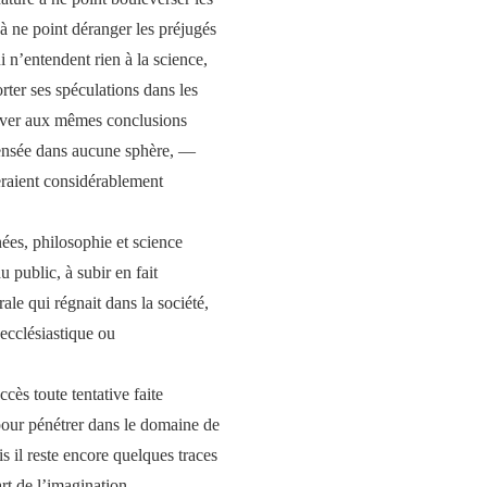
 à ne point déranger les préjugés
ui n’entendent rien à la science,
rter ses spéculations dans les
rriver aux mêmes conclusions
pensée dans aucune sphère, —
eraient considérablement
ées, philosophie et science
u public, à subir en fait
rale qui régnait dans la société,
e ecclésiastique ou
ès toute tentative faite
 pour pénétrer dans le domaine de
is il reste encore quelques traces
rt de l’imagination.