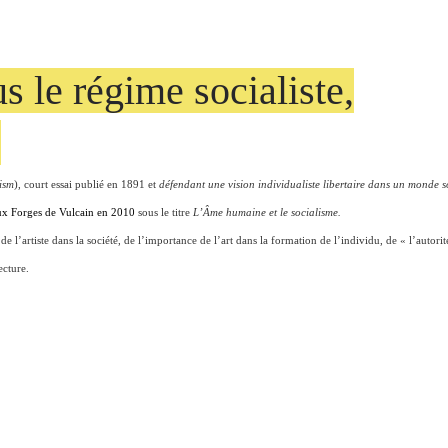
 le régime socialiste,
1
ism
), court essai publié en 1891 et
défendant une vision individualiste libertaire dans un monde s
x Forges de Vulcain en 2010
sous le titre
L’Âme humaine et le socialisme.
 de l’artiste dans la société, de l’importance de l’art dans la formation de l’individu, de « l’autori
ecture.