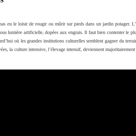
eu le loisir de rougir ou mûrir sur pieds dans un jardin potager. L’
sous lumière artificielle, dopées aux engrais. Il faut bien contenter le
urd’hui où les grandes institutions culturelles semblent gagner du terrain 
vées, la culture intensive, l’élevage intensif, deviennent majoritaireme
 a été marquée à partir des années 1960 par un processus d’« institutio
ublics dans ce domaine et la structuration des politiques publiques affére
lus imprégnée par le caractère marchand du bien ou du service qu’elle p
»
par
Celia Bense Ferreira Alves
et
Frédéric Poulard