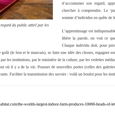
d’accoutumer son regard, appr
chercher à comprendre. Le ‘pu
somme d’individus en quête de l
 regard du public attiré par les
L’apprentissage est indispensable
libère la parole, on voit ce qu
Chaque individu doit, pour pren
goût (le bon et le mauvais), se faire une idée des choses, regagner son
s par les institutions, par le ministère de la culture, par les vedettes méd
rtout où il y a de la vie. Pousser de nouvelles portes (celles des galerie
vants. Faciliter la transmission des savoirs : voilà un boulot pour les inst
nhabitat.com/the-worlds-largest-indoor-farm-produces-10000-heads-of-let