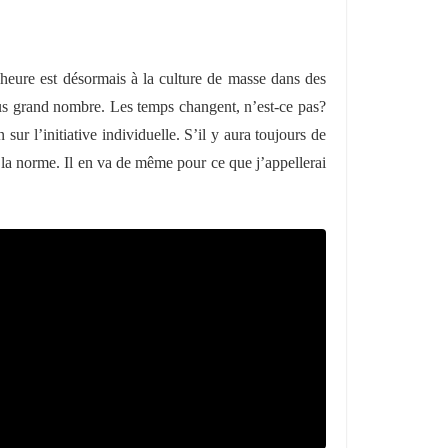
heure est désormais à la culture de masse dans des
 plus grand nombre. Les temps changent, n’est-ce pas?
sur l’initiative individuelle. S’il y aura toujours de
nt la norme. Il en va de même pour ce que j’appellerai
nnalisation », entendu comme l’importance
ntes. L’activité culturelle semble aujourd’hui,
roduit. »