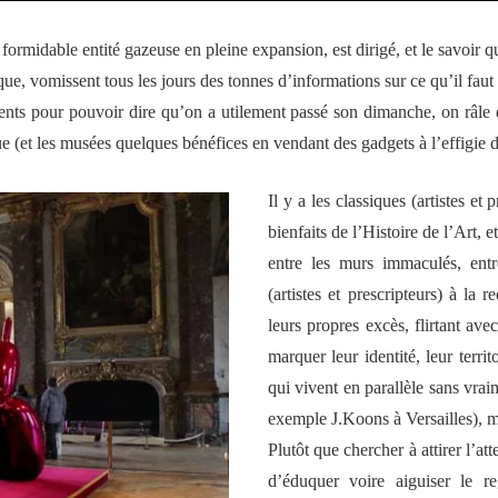
te formidable entité gazeuse en pleine expansion, est dirigé, et le savoir q
ue, vomissent tous les jours des tonnes d’informations sur ce qu’il faut 
ments pour pouvoir dire qu’on a utilement passé son dimanche, on râle
ue (et les musées quelques bénéfices en vendant des gadgets à l’effigie d
Il y a les classiques (artistes e
bienfaits de l’Histoire de l’Art, 
entre les murs immaculés, ent
(artistes et prescripteurs) à la 
leurs propres excès, flirtant ave
marquer leur identité, leur terri
qui vivent en parallèle sans vrai
exemple J.Koons à Versailles), ma
Plutôt que chercher à attirer l’att
d’éduquer voire aiguiser le r