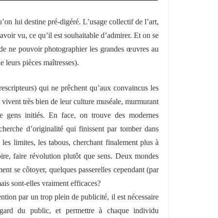
u’on lui destine pré-digéré. L’usage collectif de l’art,
avoir vu, ce qu’il est souhaitable d’admirer. Et on se
 de ne pouvoir photographier les grandes œuvres au
e leurs pièces maîtresses).
t prescripteurs) qui ne prêchent qu’aux convaincus les
et vivent très bien de leur culture muséale, murmurant
re gens initiés. En face, on trouve des modernes
recherche d’originalité qui finissent par tomber dans
c les limites, les tabous, cherchant finalement plus à
toire, faire révolution plutôt que sens. Deux mondes
ment se côtoyer, quelques passerelles cependant (par
is sont-elles vraiment efficaces?
ention par un trop plein de publicité, il est nécessaire
egard du public, et permettre à chaque individu