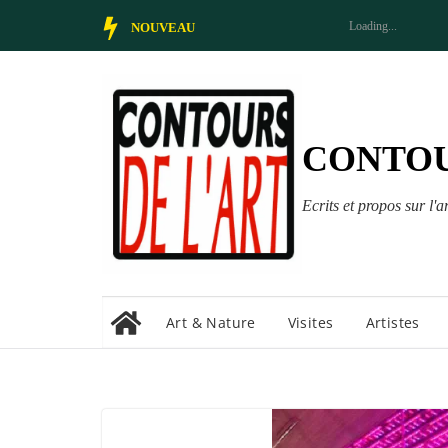
Passer
NOUVEAU
au
contenu
CONTOU
Ecrits et propos sur l'ar
Art & Nature
Visites
Artistes