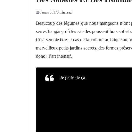
8 mars 2017
3 min read
Beaucoup des légumes que nous mangeons n’ont pas 
serres-hangars, où les salades poussent hors sol et 
Cela semble être le cas de la culture artistique aujo
merveilleux petits jardins secrets, des fermes préser
donc : l’art intensif.
Je parle de ça :
« En France, la culture
croissante des institutions et acteurs p
en France comme ailleurs, de plus en p
« Le travail dans les institutions culturelles 